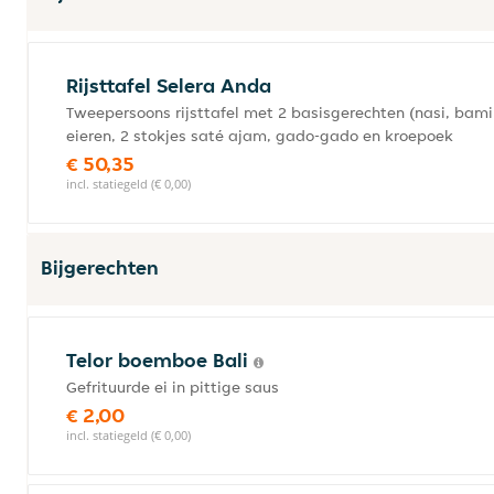
Rijsttafel Selera Anda
Tweepersoons rijsttafel met 2 basisgerechten (nasi, bami
eieren, 2 stokjes saté ajam, gado-gado en kroepoek
€ 50,35
incl. statiegeld (€ 0,00)
Bijgerechten
Telor boemboe Bali
Gefrituurde ei in pittige saus
€ 2,00
incl. statiegeld (€ 0,00)