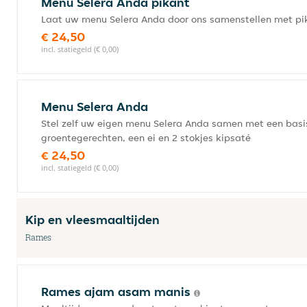
Menu Selera Anda pikant
Laat uw menu Selera Anda door ons samenstellen met pi
€ 24,50
incl. statiegeld (€ 0,00)
Menu Selera Anda
Stel zelf uw eigen menu Selera Anda samen met een basisg
groentegerechten, een ei en 2 stokjes kipsaté
€ 24,50
incl. statiegeld (€ 0,00)
Kip en vleesmaaltijden
Rames
Rames ajam asam manis