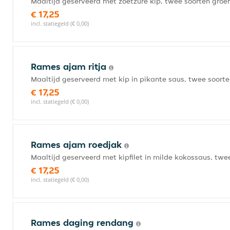
Maaltijd geserveerd met zoetzure kip, twee soorten groen
€ 17,25
incl. statiegeld (€ 0,00)
Rames ajam ritja
Maaltijd geserveerd met kip in pikante saus, twee soorte
€ 17,25
incl. statiegeld (€ 0,00)
Rames ajam roedjak
Maaltijd geserveerd met kipfilet in milde kokossaus, twe
€ 17,25
incl. statiegeld (€ 0,00)
Rames daging rendang