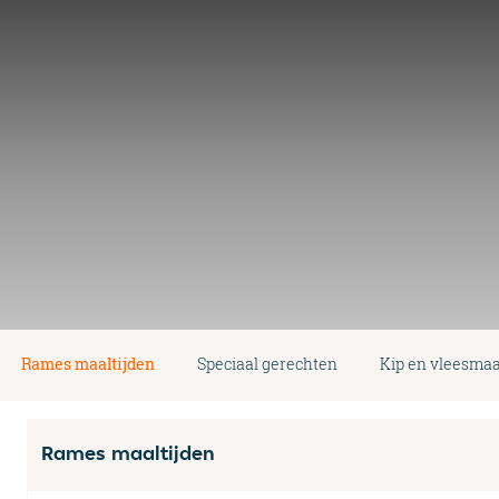
Rames maaltijden
Speciaal gerechten
Kip en vleesmaa
Rames maaltijden